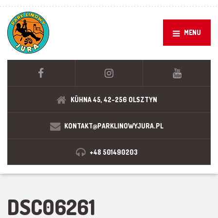
MENU
KÜHNA 45, 42-256 OLSZTYN
KONTAKT@PARKLINOWYJURA.PL
+48 501490203
DSC06261