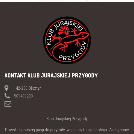
KONTAKT KLUB JURAJSKIEJ PRZYGODY
42-256 Olsztyn
501490203
Klub Jurajskiej Przygody
Powstał z naszej pasji do przyrody, wspinaczki i speleologii. Zachęcamy