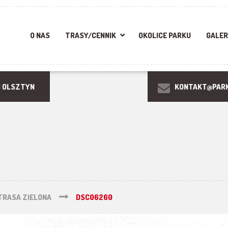
O NAS
TRASY/CENNIK
OKOLICE PARKU
GALER
6 OLSZTYN
KONTAKT@PARK
TRASA ZIELONA
DSC06260