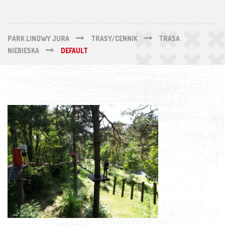
PARK LINOWY JURA
TRASY/CENNIK
TRASA
NIEBIESKA
DEFAULT