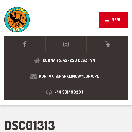
MENU
KÜHNA 45, 42-256 OLSZTYN
KONTAKT@PARKLINOWYJURA.PL
+48 501490203
DSC01313