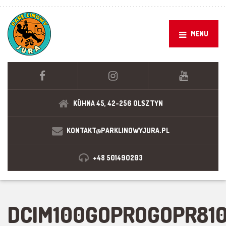
MENU
KÜHNA 45, 42-256 OLSZTYN
KONTAKT@PARKLINOWYJURA.PL
+48 501490203
DCIM100GOPROGOPR810