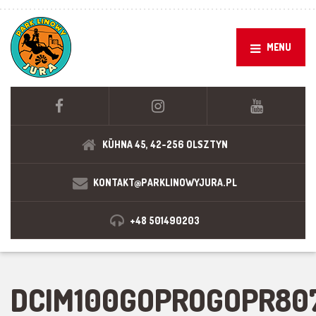
MENU
KÜHNA 45, 42-256 OLSZTYN
KONTAKT@PARKLINOWYJURA.PL
+48 501490203
DCIM100GOPROGOPR80